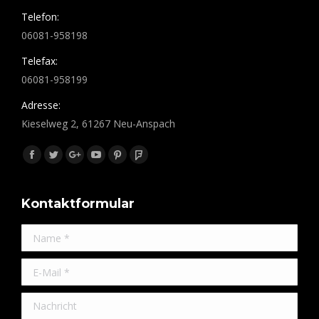
Telefon:
06081-958198
Telefax:
06081-958199
Adresse:
Kieselweg 2, 61267 Neu-Anspach
Finden Sie uns auf:
Facebook
Twitter
Google+
YouTube
Pinterest
Foursquare
Kontaktformular
Name *
E-Mail *
Nachricht